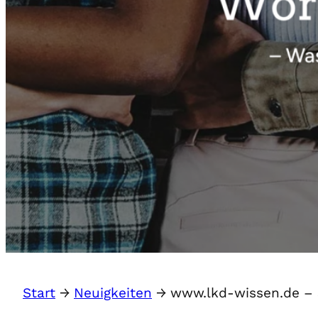
Start
→
Neuigkeiten
→
www.lkd-wissen.de – 