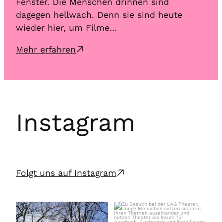
Fenster. Die Menschen drinnen sind
Fen
dagegen hellwach. Denn sie sind heute
dag
wieder hier, um Filme…
wie
Mehr erfahren
Meh
Instagram
Folgt uns auf Instagram