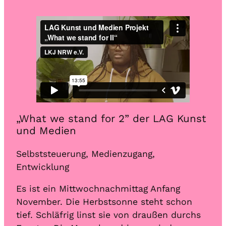
nst
„What we stand for 2” der LAG Kunst
„W
und Medien
un
Selbststeuerung, Medienzugang,
Sel
Entwicklung
Ent
Es ist ein Mittwochnachmittag Anfang
Es 
November. Die Herbstsonne steht schon
Nov
hs
tief. Schläfrig linst sie von draußen durchs
tie