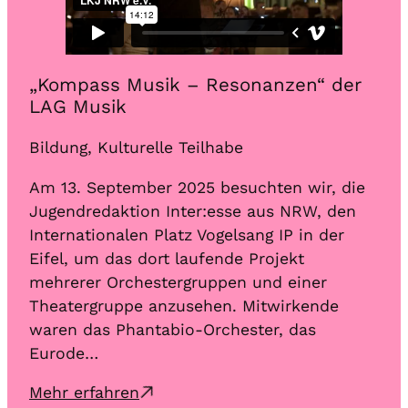
er
„Kompass Musik – Resonanzen“ der
„K
LAG Musik
LA
Bildung, Kulturelle Teilhabe
Bil
ie
Am 13. September 2025 besuchten wir, die
Am 
n
Jugendredaktion Inter:esse aus NRW, den
Jug
Internationalen Platz Vogelsang IP in der
Int
Eifel, um das dort laufende Projekt
Eif
mehrerer Orchestergruppen und einer
meh
Theatergruppe anzusehen. Mitwirkende
The
waren das Phantabio-Orchester, das
war
Eurode…
Eu
Mehr erfahren
Meh